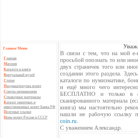
Уваж
Главное Меню
В связи с тем, что на мой e
Г
лавная
просьбой опознать то или иное
М
агазин
двух страничек того или ино
К
аталоги и книги
создании этого раздела. Зде
В
иртуальный музей
каталоги по нумизматике, бони
С
татьи
П
родажа/покупка монет
и ещё много чего интересно
С
оветы начинающим
БЕСПЛАТНО и только в оз
С
правочные материалы
сканированного материала (ес
К
аталог памятных и
книга) мы настоятельно реко
инвестиционных монет Банка РФ
П
олезные ссылки
нашли не рабочую ссылку пр
Ц
ены монет России и СССР
coin.ru
.
С уважением Александр.