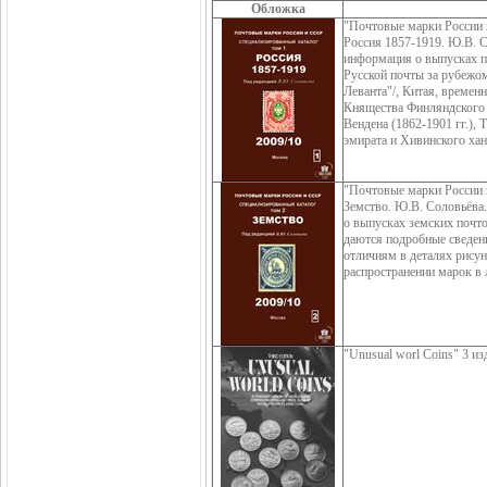
Обложка
"Почтовые марки России 
Россия 1857-1919. Ю.В. С
информация о выпусках по
Русской почты за рубежом
Леванта"/, Китая, временн
Княщества Финляндского (
Вендена (1862-1901 гг.), 
эмирата и Хивинского хан
"Почтовые марки России 
Земство. Ю.В. Соловьёва
о выпусках земских почт
даются подробные сведени
отличиям в деталях рисун
распространении марок в л
"Unusual worl Coins" 3 и