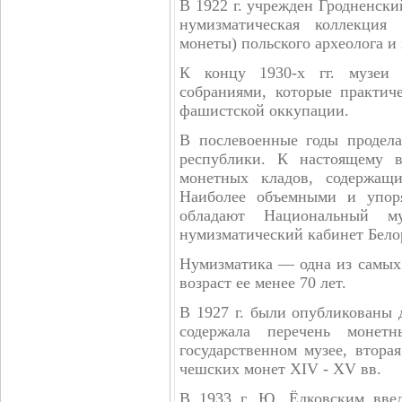
В 1922 г. учрежден Гродненски
нумизматическая коллекция
монеты) польского археолога и
К концу 1930-х гг. музеи
собраниями, которые практич
фашистской оккупации.
В послевоенные годы продела
республики. К настоящему 
монетных кладов, содержащ
Наиболее объемными и упор
обладают Национальный м
нумизматический кабинет Белор
Нумизматика — одна из самых
возраст ее менее 70 лет.
В 1927 г. были опубликованы 
содержала перечень монет
государственном музее, втора
чешских монет XIV - XV вв.
В 1933 г. Ю. Ёдковским вве