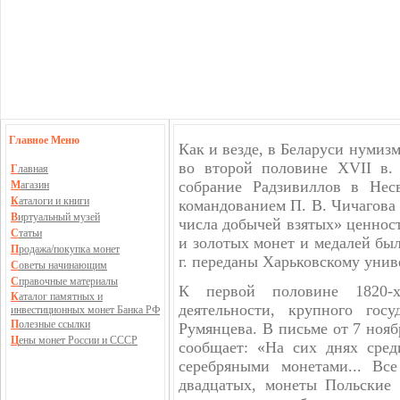
Главное Меню
Как и везде, в Беларуси нумиз
во второй половине XVII в.
Г
лавная
собрание Радзивиллов в Нес
М
агазин
К
аталоги и книги
командованием П. В. Чичагова 
В
иртуальный музей
числа добычей взятых» ценност
С
татьи
и золотых монет и медалей был
П
родажа/покупка монет
г. переданы Харьковскому унив
С
оветы начинающим
С
правочные материалы
К первой половине 1820-х
К
аталог памятных и
деятельности, крупного гос
инвестиционных монет Банка РФ
П
олезные ссылки
Румянцева. В письме от 7 нояб
Ц
ены монет России и СССР
сообщает: «На сих днях сре
серебряными монетами... Вс
двадцатых, монеты Польские 