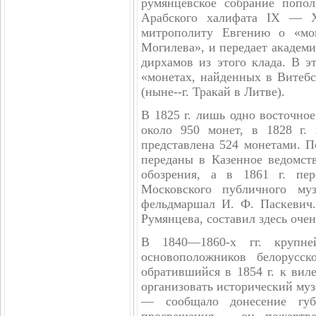
румянцевское собрание попо
Арабского халифата IX — X
митрополиту Евгению о «мо
Могилева», и передает академи
дирхамов из этого клада. В э
«монетах, найденных в Витебс
(ныне--г. Тракай в Литве).
В 1825 г. лишь одно восточно
около 950 монет, в 1828 г. 
представлена 524 монетами. П
переданы в Казенное ведомств
обозрения, а в 1861 г. пер
Московского публичного муз
фельдмаршал И. Ф. Паскевич.
Румянцева, составил здесь оче
В 1840—1860-х гг. крупн
основоположников белорусс
обратившийся в 1854 г. к вил
организовать исторический муз
— сообщало донесение губ