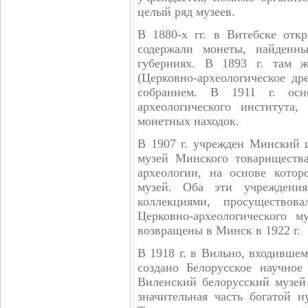
целый ряд музеев.
В 1880-х гг. в Витебске отк
содержали монеты, найденн
губерниях. В 1893 г. там ж
(Церковно-археологическое д
собранием. В 1911 г. осн
археологического института
монетных находок.
В 1907 г. учрежден Минский ц
музей Минского товариществ
археологии, на основе кото
музей. Оба эти учреждения
коллекциями, просущество
Церковно-археологического м
возвращены в Минск в 1922 г.
В 1918 г. в Вильно, входивше
создано Белорусское научное
Виленский белорусский музей
значительная часть богатой н