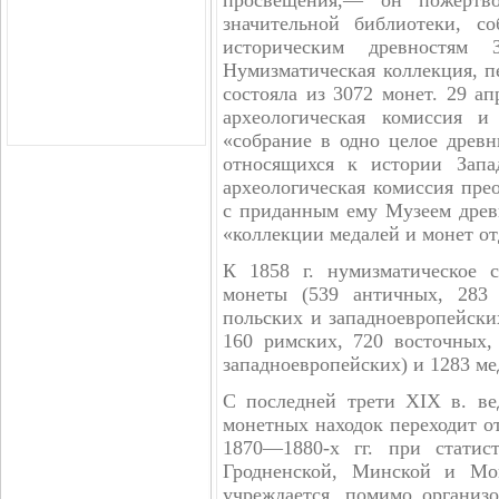
просвещения,— он пожертво
значительной библиотеки, со
историческим древностям 
Нумизматическая коллекция, п
состояла из 3072 монет. 29 а
археологическая комиссия 
«собрание в одно целое древни
относящихся к истории Запа
археологическая комиссия пре
с приданным ему Музеем древн
«коллекции медалей и монет от
К 1858 г. нумизматическое 
монеты (539 античных, 283 
польских и западноевропейских
160 римских, 720 восточных,
западноевропейских) и 1283 ме
С последней трети XIX в. ве
монетных находок переходит от
1870—1880-х гг. при статис
Гродненской, Минской и Мог
учреждается, помимо организ