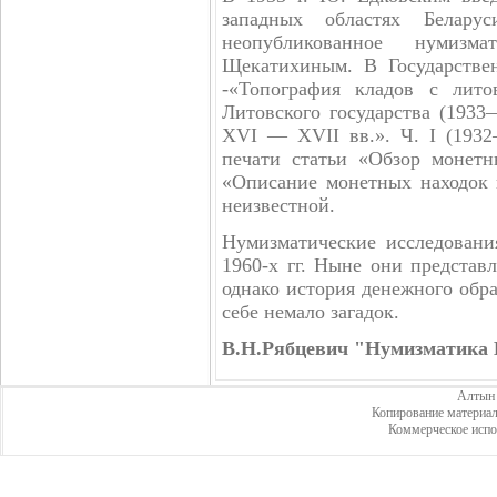
западных областях Белару
неопубликованное нумизм
Щекатихиным. В Государстве
-«Топография кладов с лито
Литовского государства (193
XVI — XVII вв.». Ч. I (1932
печати статьи «Обзор монетн
«Описание монетных находок 
неизвестной.
Нумизматические исследовани
1960-х гг. Ныне они представ
однако история денежного обр
себе немало загадок.
В.Н.Рябцевич "Нумизматика 
Алтын 
Копирование материал
Коммерческое испо