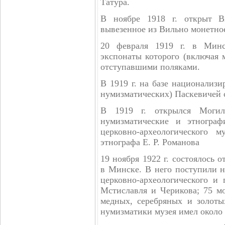
Татура.
В ноябре 1918 г. открыт В
вывезенное из Вильно монетное
20 февраля 1919 г. в Минс
экспонаты которого (включая 
отступавшими поляками.
В 1919 г. на базе национализи
нумизматических) Паскевичей 
В 1919 г. открылся Могил
нумизматические и этнограф
церковно-археологического 
этнографа Е. Р. Романова
19 ноября 1922 г. состоялось 
в Минске. В него поступили 
церковно-археологического и 
Мстиславля и Черикова; 75 м
медных, серебряных и золот
нумизматики музея имел около 