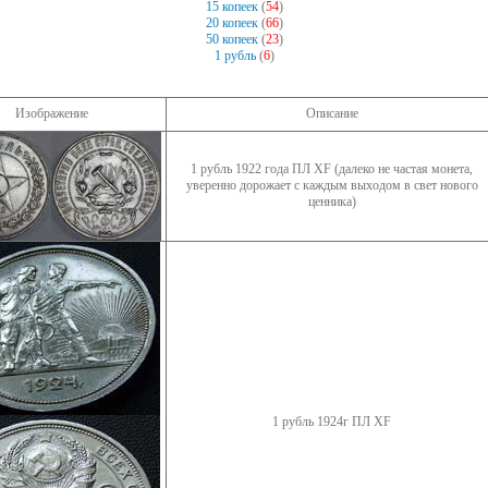
15 копеек
(
54
)
20 копеек
(
66
)
50 копеек
(
23
)
1 рубль
(
6
)
Изображение
Описание
1 рубль 1922 года ПЛ XF (далеко не частая монета,
уверенно дорожает с каждым выходом в свет нового
ценника)
1 рубль 1924г ПЛ XF