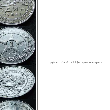
1 рубль 1922г АГ VF+ (потёртость вверху)