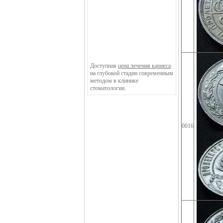
Доступная
цена лечения кариеса
на глубокой стадии современным
методом в клинике
стоматологии.
0016