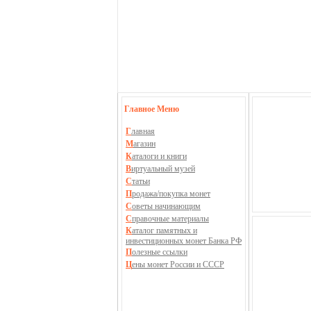
Главное Меню
Г
лавная
М
агазин
К
аталоги и книги
В
иртуальный музей
С
татьи
П
родажа/покупка монет
С
оветы начинающим
С
правочные материалы
К
аталог памятных и
инвестиционных монет Банка РФ
П
олезные ссылки
Ц
ены монет России и СССР