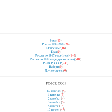
Боны
(
13
)
Россия 1997-2007
(
26
)
Юбилейные
(
16
)
Брак
(
0
)
Россия до 1917 года (медь)
(
146
)
Россия до 1917 года (драгметаллы)
(
204
)
РСФСР, СССР
(
233
)
Наборы
(
9
)
Другие страны
(
6
)
РСФСР, СССР
1/2 копейки
(
5
)
1 копейка
(
7
)
2 копейки
(
4
)
3 копейки
(
5
)
5 копеек
(
16
)
10 копеек
(
47
)