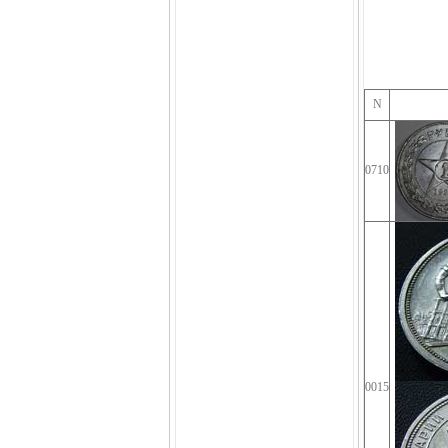
N
0710
0015